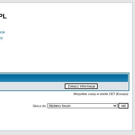
PL
acja
uj
Wszystkie czasy w strefie CET (Europa)
Skocz do: