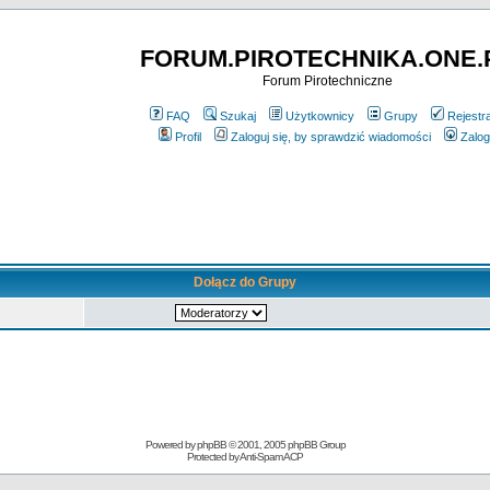
FORUM.PIROTECHNIKA.ONE.
Forum Pirotechniczne
FAQ
Szukaj
Użytkownicy
Grupy
Rejestr
Profil
Zaloguj się, by sprawdzić wiadomości
Zalog
Dołącz do Grupy
Powered by
phpBB
© 2001, 2005 phpBB Group
Protected by
Anti-Spam ACP