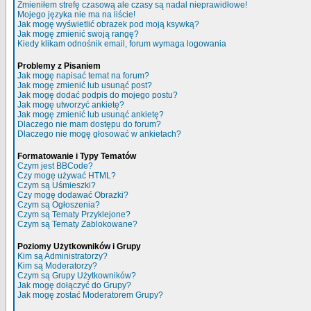
Zmieniłem strefę czasową ale czasy są nadal nieprawidłowe!
Mojego języka nie ma na liście!
Jak mogę wyświetlić obrazek pod moją ksywką?
Jak mogę zmienić swoją rangę?
Kiedy klikam odnośnik email, forum wymaga logowania
Problemy z Pisaniem
Jak mogę napisać temat na forum?
Jak mogę zmienić lub usunąć post?
Jak mogę dodać podpis do mojego postu?
Jak mogę utworzyć ankietę?
Jak mogę zmienić lub usunąć ankietę?
Dlaczego nie mam dostępu do forum?
Dlaczego nie mogę głosować w ankietach?
Formatowanie i Typy Tematów
Czym jest BBCode?
Czy mogę używać HTML?
Czym są Uśmieszki?
Czy mogę dodawać Obrazki?
Czym są Ogłoszenia?
Czym są Tematy Przyklejone?
Czym są Tematy Zablokowane?
Poziomy Użytkowników i Grupy
Kim są Administratorzy?
Kim są Moderatorzy?
Czym są Grupy Użytkowników?
Jak mogę dołączyć do Grupy?
Jak mogę zostać Moderatorem Grupy?