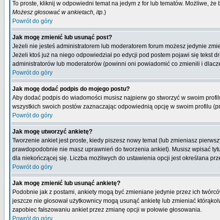
To proste, kliknij w odpowiedni temat na jedym z for lub tematów. Możliwe, że
Możesz głosować w ankietach, itp.
)
Powrót do góry
Jak mogę zmienić lub usunąć post?
Jeżeli nie jesteś administratorem lub moderatorem forum możesz jedynie zmien
Jeżeli ktoś już na niego odpowiedział po edycji pod postem pojawi się tekst dr
administratorów lub moderatorów (powinni oni powiadomić co zmienili i dlacze
Powrót do góry
Jak mogę dodać podpis do mojego postu?
Aby dodać podpis do wiadomości musisz najpierw go stworzyć w swoim profilu
wszystkich swoich postów zaznaczając odpowiednią opcję w swoim profilu (
Powrót do góry
Jak mogę utworzyć ankietę?
Tworzenie ankiet jest proste, kiedy piszesz nowy temat (lub zmieniasz pierws
prawdopodobnie nie masz uprawnień do tworzenia ankiet). Musisz wpisać tytu
dla niekończącej się. Liczba możliwych do ustawienia opcji jest określana prz
Powrót do góry
Jak mogę zmienić lub usunąć ankietę?
Podobnie jak z postami, ankiety mogą być zmieniane jedynie przez ich twórcó
jeszcze nie głosował użytkownicy mogą usunąć ankietę lub zmieniać którąkolwi
zapobiec fałszowaniu ankiet przez zmianę opcji w połowie głosowania.
Powrót do góry