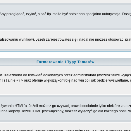
y przeglądać, czytać, pisać itp. może być potrzebna specjalna autoryzacja. Dostę
fałszowaniu wyników). Jeżeli zarejestrowałeś się i nadal nie możesz głosować, 
Formatowanie i Typy Tematów
t uzależniona od ustawień dokonanych przez administratora (możesz także wyłąc
 ] a nie < i > oraz oferuje większą kontrolę nad tym co i jak będzie wyświetlane
ą używania HTML'a. Jeżeli możesz go używać, prawdopodobnie tylko niektóre znacz
i inne kłopoty. Jeżeli HTML jest włączony, możesz wyłączyć go dla każdego postu 