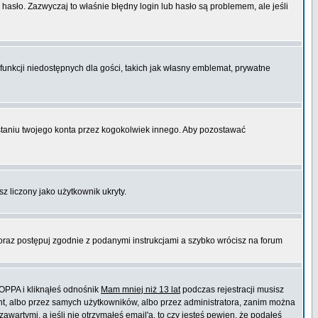
hasło. Zazwyczaj to właśnie błędny login lub hasło są problemem, ale jeśli
funkcji niedostępnych dla gości, takich jak własny emblemat, prywatne
aniu twojego konta przez kogokolwiek innego. Aby pozostawać
sz liczony jako użytkownik ukryty.
 oraz postępuj zgodnie z podanymi instrukcjami a szybko wrócisz na forum
COPPA i kliknąłeś odnośnik
Mam mniej niż 13 lat
podczas rejestracji musisz
ont, albo przez samych użytkowników, albo przez administratora, zanim można
wartymi, a jeśli nie otrzymałeś email'a, to czy jesteś pewien, że podałeś