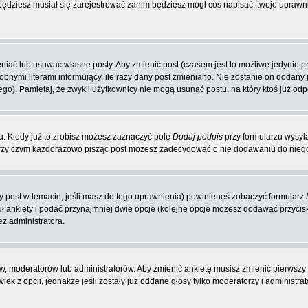
 będziesz musiał się zarejestrować zanim będziesz mógł coś napisać; twoje uprawni
iać lub usuwać własne posty. Aby zmienić post (czasem jest to możliwe jedynie prz
obnymi literami informujący, ile razy dany post zmieniano. Nie zostanie on dodany je
go). Pamiętaj, że zwykli użytkownicy nie mogą usunąć postu, na który ktoś już odp
. Kiedy już to zrobisz możesz zaznaczyć pole
Dodaj podpis
przy formularzu wysył
przy czym każdorazowo pisząc post możesz zadecydować o nie dodawaniu do niego
zy post w temacie, jeśli masz do tego uprawnienia) powinieneś zobaczyć formularz
ł ankiety i podać przynajmniej dwie opcje (kolejne opcje możesz dodawać przyci
ez administratora.
w, moderatorów lub administratorów. Aby zmienić ankietę musisz zmienić pierwszy p
ek z opcji, jednakże jeśli zostały już oddane głosy tylko moderatorzy i administr