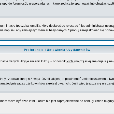
stępu do forum osób nieporządanych, które zechcą je spamować lub obrażać użytko
 i hasło (poszukaj email'a, który dostałeś po rejestracji) lub administrator usuną
nie napisali aby zmniejszyć rozmiar bazy danych. Spróbuj zarejestrować się pono
Preferencje i Ustawienia Użytkowników
bazie danych. Aby je zmienić kliknij w odnośnik
Profil
(najczęściej znajduje się na 
fy czasowej innej niż twoja. Jeżeli tak jest, to powinieneś zmienić ustawienia tw
na jedynie przez użytkowników zarejestrowanych. Jeśli więc jeszcze się nie zareje
blemem może być czas letni. Forum nie jest zaprojektowane do osbługi zmian międ