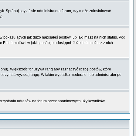
k. Spróbuj spytać się administratora forum, czy może zainstalować
y).
 pokazujących jak dużo napisałeś postów lub jaki masz na nich status. Pod
e Emblematów i w jaki sposób je udostępni. Jeżeli nie możesz z nich
lonu). Większość for używa rang aby zaznaczyć liczbę postów, które
by otrzymać wyższą rangę. W takim wypadku moderator lub administrator po
korzystaniu adresów na forum przez anonimowych użytkowników.