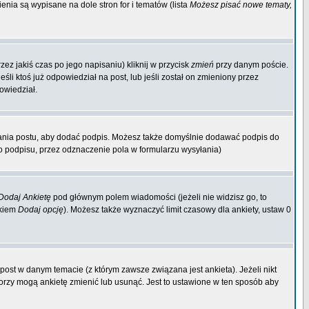
enia są wypisane na dole stron for i tematów (lista
Możesz pisać nowe tematy,
ez jakiś czas po jego napisaniu) kliknij w przycisk
zmień
przy danym poście.
śli ktoś już odpowiedział na post, lub jeśli został on zmieniony przez
owiedział.
ania postu, aby dodać podpis. Możesz także domyślnie dodawać podpis do
 podpisu, przez odznaczenie pola w formularzu wysyłania)
Dodaj Ankietę
pod głównym polem wiadomości (jeżeli nie widzisz go, to
skiem
Dodaj opcję
). Możesz także wyznaczyć limit czasowy dla ankiety, ustaw 0
ost w danym temacie (z którym zawsze związana jest ankieta). Jeżeli nikt
atorzy mogą ankietę zmienić lub usunąć. Jest to ustawione w ten sposób aby