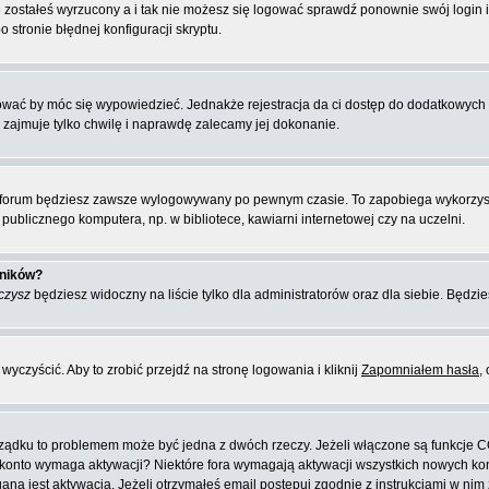
 zostałeś wyrzucony a i tak nie możesz się logować sprawdź ponownie swój login i 
 stronie błędnej konfiguracji skryptu.
rować by móc się wypowiedzieć. Jednakże rejestracja da ci dostęp do dodatkowych 
 zajmuje tylko chwilę i naprawdę zalecamy jej dokonanie.
forum będziesz zawsze wylogowywany po pewnym czasie. To zapobiega wykorzyst
ublicznego komputera, np. w bibliotece, kawiarni internetowej czy na uczelni.
wników?
czysz
będziesz widoczny na liście tylko dla administratorów oraz dla siebie. Będzie
yczyścić. Aby to zrobić przejdź na stronę logowania i kliknij
Zapomniałem hasła
,
orządku to problemem może być jedna z dwóch rzeczy. Jeżeli włączone są funkcje 
oje konto wymaga aktywacji? Niektóre fora wymagają aktywacji wszystkich nowych k
 jest aktywacja. Jeżeli otrzymałeś email postępuj zgodnie z instrukcjami w nim za