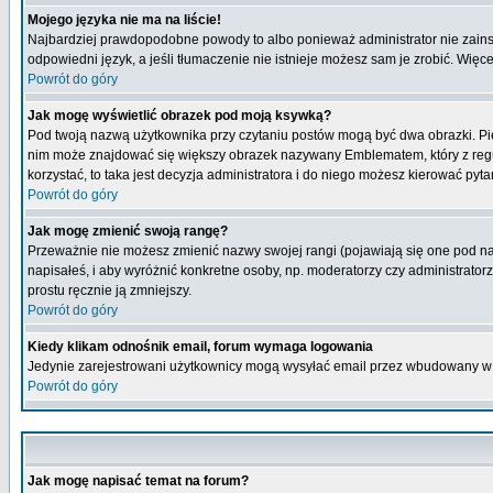
Mojego języka nie ma na liście!
Najbardziej prawdopodobne powody to albo ponieważ administrator nie zainsta
odpowiedni język, a jeśli tłumaczenie nie istnieje możesz sam je zrobić. Więc
Powrót do góry
Jak mogę wyświetlić obrazek pod moją ksywką?
Pod twoją nazwą użytkownika przy czytaniu postów mogą być dwa obrazki. Pie
nim może znajdować się większy obrazek nazywany Emblematem, który z reguły 
korzystać, to taka jest decyzja administratora i do niego możesz kierować pyta
Powrót do góry
Jak mogę zmienić swoją rangę?
Przeważnie nie możesz zmienić nazwy swojej rangi (pojawiają się one pod naz
napisałeś, i aby wyróżnić konkretne osoby, np. moderatorzy czy administrato
prostu ręcznie ją zmniejszy.
Powrót do góry
Kiedy klikam odnośnik email, forum wymaga logowania
Jedynie zarejestrowani użytkownicy mogą wysyłać email przez wbudowany w 
Powrót do góry
Jak mogę napisać temat na forum?