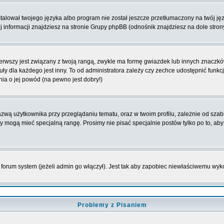
lował twojego języka albo program nie został jeszcze przetłumaczony na twój języ
ej informacji znajdziesz na stronie Grupy phpBB (odnośnik znajdziesz na dole stron
rwszy jest związany z twoją rangą, zwykle ma formę gwiazdek lub innych znaczków
dla każdego jest inny. To od administratora zależy czy zechce udostępnić funkcj
nia o jej powód (na pewno jest dobry!)
wą użytkownika przy przeglądaniu tematu, oraz w twoim profilu, zależnie od szab
rzy mogą mieć specjalną rangę. Prosimy nie pisać specjalnie postów tylko po to, a
forum system (jeżeli admin go włączył). Jest tak aby zapobiec niewłaściwemu wy
Problemy z Pisaniem