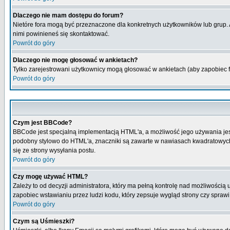
Dlaczego nie mam dostępu do forum?
Nietóre fora mogą być przeznaczone dla konkretnych użytkowników lub grup. Ab
nimi powinieneś się skontaktować.
Powrót do góry
Dlaczego nie mogę głosować w ankietach?
Tylko zarejestrowani użytkownicy mogą głosować w ankietach (aby zapobiec 
Powrót do góry
Czym jest BBCode?
BBCode jest specjalną implementacją HTML'a, a możliwość jego używania jes
podobny stylowo do HTML'a, znaczniki są zawarte w nawiasach kwadratowych [ i
się ze strony wysyłania postu.
Powrót do góry
Czy mogę używać HTML?
Zależy to od decyzji administratora, który ma pełną kontrolę nad możliwości
zapobiec wstawianiu przez ludzi kodu, który zepsuje wygląd strony czy spraw
Powrót do góry
Czym są Uśmieszki?