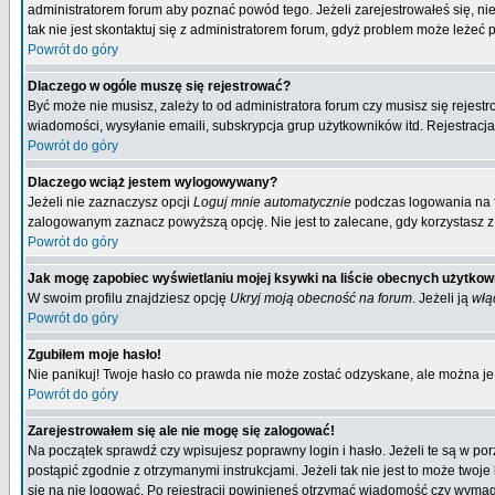
administratorem forum aby poznać powód tego. Jeżeli zarejestrowałeś się, nie
tak nie jest skontaktuj się z administratorem forum, gdyż problem może leżeć po
Powrót do góry
Dlaczego w ogóle muszę się rejestrować?
Być może nie musisz, zależy to od administratora forum czy musisz się rejest
wiadomości, wysyłanie emaili, subskrypcja grup użytkowników itd. Rejestracja
Powrót do góry
Dlaczego wciąż jestem wylogowywany?
Jeżeli nie zaznaczysz opcji
Loguj mnie automatycznie
podczas logowania na 
zalogowanym zaznacz powyższą opcję. Nie jest to zalecane, gdy korzystasz z p
Powrót do góry
Jak mogę zapobiec wyświetlaniu mojej ksywki na liście obecnych użytko
W swoim profilu znajdziesz opcję
Ukryj moją obecność na forum
. Jeżeli ją
włą
Powrót do góry
Zgubiłem moje hasło!
Nie panikuj! Twoje hasło co prawda nie może zostać odzyskane, ale można je w
Powrót do góry
Zarejestrowałem się ale nie mogę się zalogować!
Na początek sprawdź czy wpisujesz poprawny login i hasło. Jeżeli te są w p
postąpić zgodnie z otrzymanymi instrukcjami. Jeżeli tak nie jest to może tw
się na nie logować. Po rejestracji powinieneś otrzymać wiadomość czy wymagana