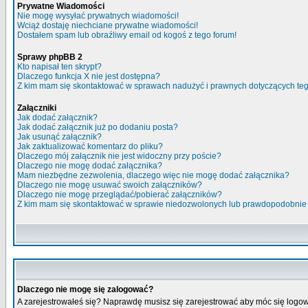
Prywatne Wiadomości
Nie mogę wysyłać prywatnych wiadomości!
Wciąż dostaję niechciane prywatne wiadomości!
Dostałem spam lub obraźliwy email od kogoś z tego forum!
Sprawy phpBB 2
Kto napisał ten skrypt?
Dlaczego funkcja X nie jest dostępna?
Z kim mam się skontaktować w sprawach nadużyć i prawnych dotyczących te
Załączniki
Jak dodać załącznik?
Jak dodać załącznik już po dodaniu posta?
Jak usunąć załącznik?
Jak zaktualizować komentarz do pliku?
Dlaczego mój załącznik nie jest widoczny przy poście?
Dlaczego nie mogę dodać załącznika?
Mam niezbędne zezwolenia, dlaczego więc nie mogę dodać załącznika?
Dlaczego nie mogę usuwać swoich załączników?
Dlaczego nie mogę przeglądać/pobierać załączników?
Z kim mam się skontaktować w sprawie niedozwolonych lub prawdopodobnie
Dlaczego nie mogę się zalogować?
A zarejestrowałeś się? Naprawdę musisz się zarejestrować aby móc się logow