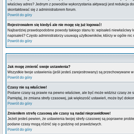
właściwy adres? Jednym z powodów wykorzystania aktywacji jest redukcja do
skontaktować się z administratorem forum.
Powrót do góry
Rejestrowałem się kiedyś ale nie mogę się już logować!
Najbardziej prawdopodobne powody takiego stanu to: wpisałeś niewłaściwy login
napisałeś? Często administratorzy usuwają użytkowników, którzy w ogóle nic 
Powrót do góry
Jak mogę zmienić swoje ustawienia?
Wszystkie twoje ustawienia (jeśli jesteś zarejestrowany) są przechowywane w 
Powrót do góry
Czasy nie są właściwe!
Podane czasy są prawie na pewno właściwe, ale być może widzisz czasy ze stre
Pamiętaj, że zmiana strefy czasowej, jak większość ustawień, może być dokona
Powrót do góry
Zmieniłem strefę czasową ale czasy są nadal nieprawidłowe!
Jeżeli jesteś pewien, że ustawienia twojej strefy czasowej są poprawne pro
podane czasy mogą różnić się o godzinę od prawdziwych.
Powrót do góry