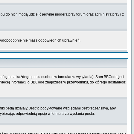
pu do nich mogą udzielić jedynie moderatorzy forum oraz administratorzy i z
prawdopodobnie nie masz odpowiednich uprawnień.
zać go dla każdego postu osobno w formularzu wysyłania). Sam BBCode jest
. Więcej informacji o BBCode znajdziesz w przewodniku, do którego dostaniesz
niki będą działały. Jest to podyktowane względami
bezpieczeństwa
, aby
wybierając odpowiednią opcję w formularzu wysłania postu.