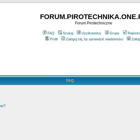
FORUM.PIROTECHNIKA.ONE.
Forum Pirotechniczne
FAQ
Szukaj
Użytkownicy
Grupy
Rejestr
Profil
Zaloguj się, by sprawdzić wiadomości
Zalog
FAQ
ków?