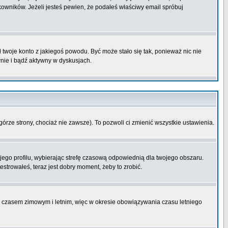
wników. Jeżeli jesteś pewien, że podałeś właściwy email spróbuj
ł twoje konto z jakiegoś powodu. Być może stało się tak, ponieważ nic nie
wnie i bądź aktywny w dyskusjach.
górze strony, chociaż nie zawsze). To pozwoli ci zmienić wszystkie ustawienia.
ojego profilu, wybierając strefę czasową odpowiednią dla twojego obszaru.
strowałeś, teraz jest dobry moment, żeby to zrobić.
zy czasem zimowym i letnim, więc w okresie obowiązywania czasu letniego