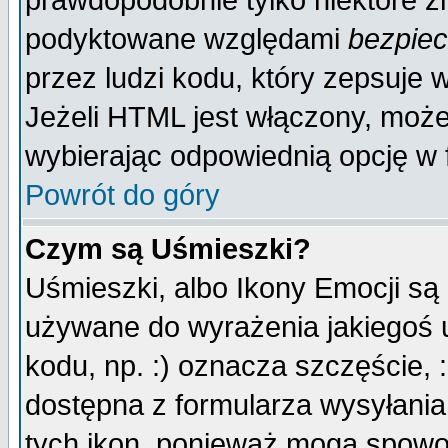
prawdopodobnie tylko niektóre zn
podyktowane względami
bezpie
przez ludzi kodu, który zepsuje w
Jeżeli HTML jest włączony, moż
wybierając odpowiednią opcję w 
Powrót do góry
Czym są Uśmieszki?
Uśmieszki, albo Ikony Emocji są
używane do wyrażenia jakiegoś u
kodu, np. :) oznacza szczęście, :
dostępna z formularza wysyłania
tych ikon, ponieważ mogą spowo