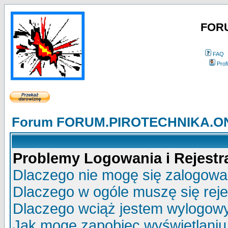
FOR
FAQ
Profi
Forum FORUM.PIROTECHNIKA.ONE
Problemy Logowania i Rejestra
Dlaczego nie mogę się zalogow
Dlaczego w ogóle muszę się rej
Dlaczego wciąż jestem wylogo
Jak mogę zapobiec wyświetlaniu 