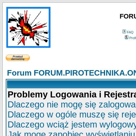
FOR
FAQ
Profi
Forum FORUM.PIROTECHNIKA.ONE
Problemy Logowania i Rejestra
Dlaczego nie mogę się zalogow
Dlaczego w ogóle muszę się rej
Dlaczego wciąż jestem wylogo
Jak mogę zapobiec wyświetlaniu 