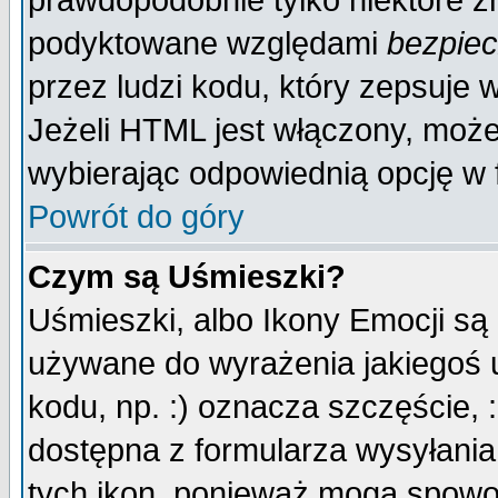
prawdopodobnie tylko niektóre zn
podyktowane względami
bezpie
przez ludzi kodu, który zepsuje w
Jeżeli HTML jest włączony, moż
wybierając odpowiednią opcję w 
Powrót do góry
Czym są Uśmieszki?
Uśmieszki, albo Ikony Emocji są
używane do wyrażenia jakiegoś u
kodu, np. :) oznacza szczęście, :
dostępna z formularza wysyłania
tych ikon, ponieważ mogą spowo