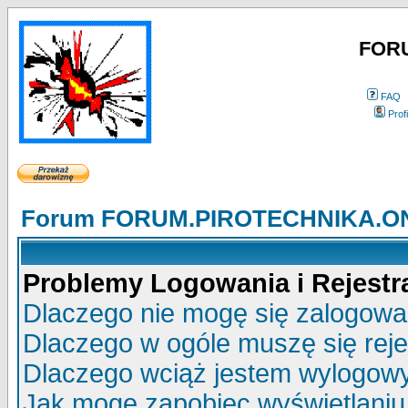
FOR
FAQ
Profi
Forum FORUM.PIROTECHNIKA.ONE
Problemy Logowania i Rejestra
Dlaczego nie mogę się zalogow
Dlaczego w ogóle muszę się rej
Dlaczego wciąż jestem wylogo
Jak mogę zapobiec wyświetlaniu 