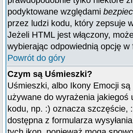
prawdopodobnie tylko niektóre zn
podyktowane względami
bezpie
przez ludzi kodu, który zepsuje w
Jeżeli HTML jest włączony, moż
wybierając odpowiednią opcję w 
Powrót do góry
Czym są Uśmieszki?
Uśmieszki, albo Ikony Emocji są
używane do wyrażenia jakiegoś u
kodu, np. :) oznacza szczęście, :
dostępna z formularza wysyłania
tych ikon, ponieważ mogą spowo